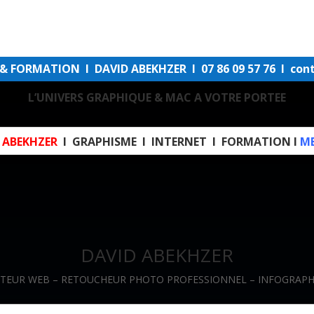
 FORMATION I DAVID ABEKHZER I 07 86 09 57 76 I con
L’UNIVERS GRAPHIQUE & MAC A VOTRE PORTEE
 ABEKHZER
I
GRAPHISME
I
INTERNET
I
FORMATION
I
ME
DAVID ABEKHZER
ATEUR WEB – RETOUCHEUR PHOTO PROFESSIONNEL – INFOGRAPH