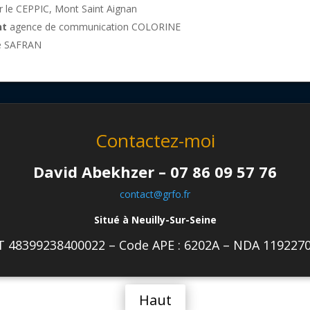
 le CEPPIC, Mont Saint Aignan
nt
agence de communication COLORINE
se SAFRAN
Contactez-moi
David Abekhzer – 07 86 09 57 76
contact@grfo.fr
Situé à Neuilly-Sur-Seine
T 48399238400022 –
Code APE : 6202A – NDA 119227
Haut