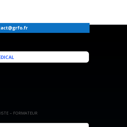
tact@grfo.fr
DICAL
ISTE – FORMATEUR