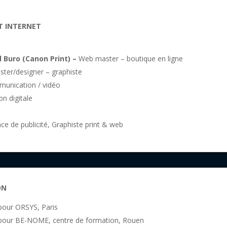
T INTERNET
l Buro (Canon Print) –
Web master – boutique en ligne
ter/designer – graphiste
unication / vidéo
n digitale
ce de publicité, Graphiste print & web
ON
our ORSYS, Paris
our BE-NOME, centre de formation, Rouen