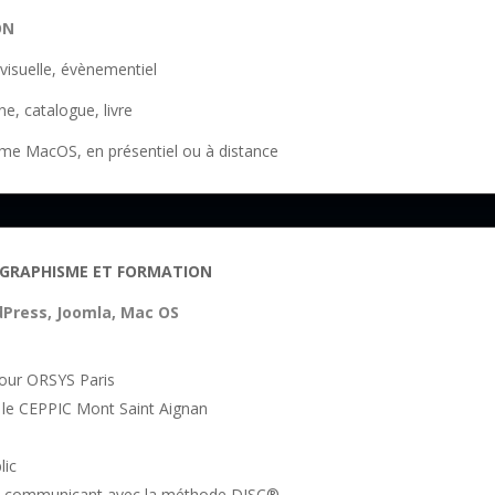
ION
 visuelle, évènementiel
e, catalogue, livre
me MacOS, en présentiel ou à distance
 GRAPHISME ET FORMATION
rdPress, Joomla, Mac OS
our ORSYS Paris
 le CEPPIC Mont Saint Aignan
lic
de communicant avec la méthode DISC®