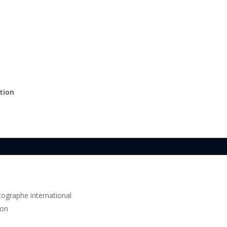
r
tion
tographe international
pon