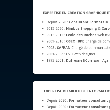
EXPERTISE EN CREATION GRAPHIQUE E
Depuis 2020 :
Consultant Formateur
2015-2020 :
Nimbus
Shopping
&
Caro
2012-2014 :
École des Roches
web mas
2009-2010 :
OSEO (BPI)
Chargé de comm
2008 :
SAFRAN
Chargé de communicatio
2001-2006 :
CVB
Web designer
1993-2001 :
Dufresne&Corrigan
, Agen
EXPERTISE DU MILIEU DE LA FORMATI
Depuis 2020 :
Formateur consultant
p
Depuis 2020 :
Formateur consultant
p